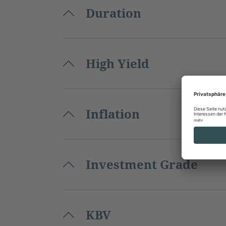
Duration
High Yield
Inflation
Investment Grade
KBV