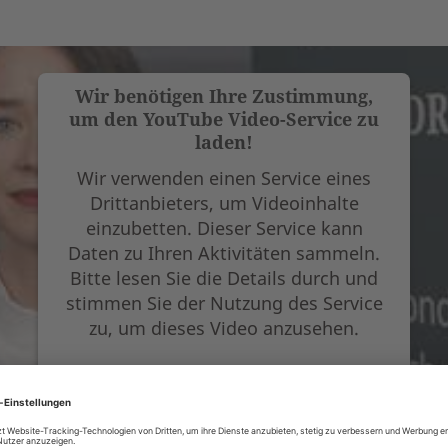
Wir benötigen Ihre Zustimmung,
um den YouTube Video-Service zu
laden!
Wir verwenden einen Service eines
Drittanbieters, um Videoinhalte
einzubetten. Dieser Service kann
Daten zu Ihren Aktivitäten sammeln.
Bitte lesen Sie die Details durch und
stimmen Sie der Nutzung des Service
zu, um dieses Video anzusehen.
Mehr Informationen
Akzeptieren