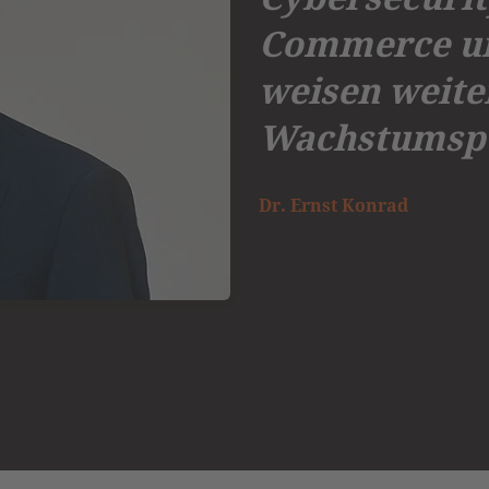
Commerce un
weisen weite
Wachstumspo
Dr. Ernst Konrad