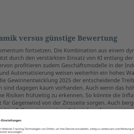
amik versus günstige Bewertung
 Momentum fortsetzen. Die Kombination aus einem dy
ützt durch den verstärkten Einsatz von KI entlang de
ervon profitieren zudem Geschäftsmodelle in der Indu
 und Automatisierung weisen weiterhin ein hohes Wa
die Gewinnentwicklung 2025 der entscheidende Treib
n sind dagegen kaum vorhanden. Auch wenn das hö
 Risiken frühzeitig zu erkennen. So könnte die Inflat
 für Gegenwind von der Zinsseite sorgen. Auch berg
zial im Fall von temporären Schwächen. Insgesamt s
samtwirtschaftlichen Wachstums- und Produktivitätst
 Asset Allokation.