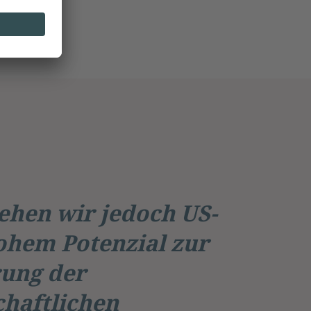
ehen wir jedoch US-
ohem Potenzial zur
rung der
haftlichen