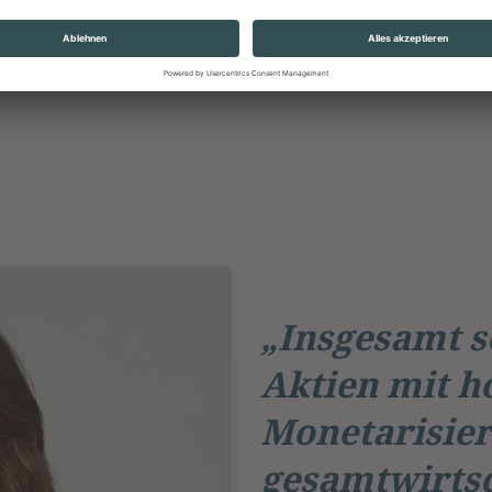
„Insgesamt s
Aktien mit h
Monetarisie
gesamtwirtsc