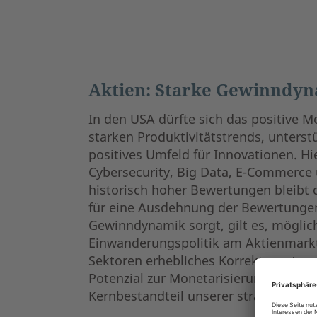
Aktien: Starke Gewinndyn
In den USA dürfte sich das positive
starken Produktivitätstrends, unterst
positives Umfeld für Innovationen. Hi
Cybersecurity, Big Data, E-Commerce
historisch hoher Bewertungen bleibt 
für eine Ausdehnung der Bewertunge
Gewinndynamik sorgt, gilt es, mögliche
Einwanderungspolitik am Aktienmarkt
Sektoren erhebliches Korrekturpoten
Potenzial zur Monetarisierung der ge
Kernbestandteil unserer strategischen