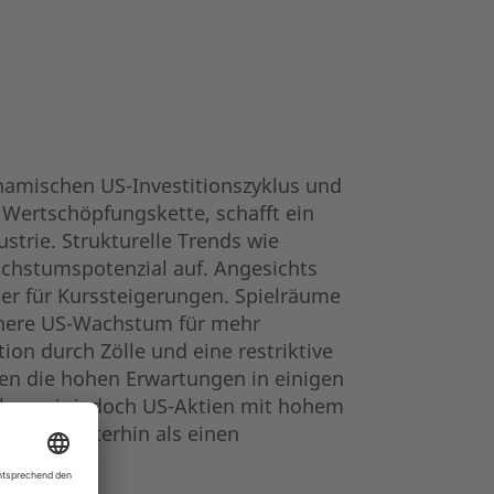
namischen US-Investitionszyklus und
r Wertschöpfungskette, schafft ein
strie. Strukturelle Trends wie
chstumspotenzial auf. Angesichts
er für Kurssteigerungen. Spielräume
here US-Wachstum für mehr
ion durch Zölle und eine restriktive
en die hohen Erwartungen in einigen
ehen wir jedoch US-Aktien mit hohem
rends weiterhin als einen