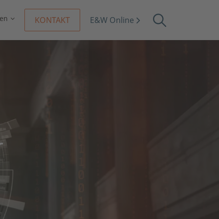
en
KONTAKT
E&W Online
N