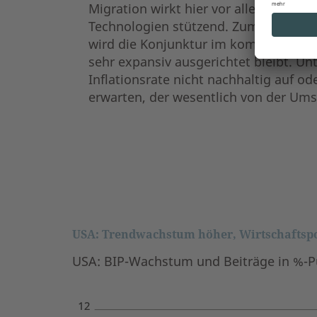
Migration wirkt hier vor allem der A
Technologien stützend. Zum anderen 
wird die Konjunktur im kommenden Jahr
sehr expansiv ausgerichtet bleibt. Un
Inflationsrate nicht nachhaltig auf od
erwarten, der wesentlich von der Ums
USA: Trendwachstum höher, Wirtschaftspol
USA: BIP-Wachstum und Beiträge in %-P