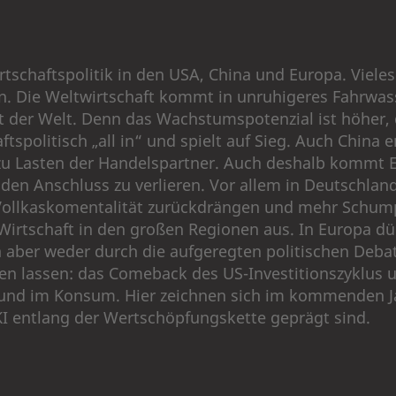
tschaftspolitik in den USA, China und Europa. Vieles i
n. Die Weltwirtschaft kommt in unruhigeres Fahrwas
t der Welt. Denn das Wachstumspotenzial ist höher, d
tspolitisch „all in“ und spielt auf Sieg. Auch China 
zu Lasten der Handelspartner. Auch deshalb kommt E
den Anschluss zu verlieren. Vor allem in Deutschland
Vollkaskomentalität zurückdrängen und mehr Schump
 Wirtschaft in den großen Regionen aus. In Europa d
ch aber weder durch die aufgeregten politischen Deb
llen lassen: das Comeback des US-Investitionszyklus
t und im Konsum. Hier zeichnen sich im kommenden 
 entlang der Wertschöpfungskette geprägt sind.