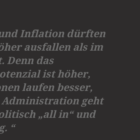
nd Inflation dürften
öher ausfallen als im
t. Denn das
enzial ist höher,
onen laufen besser,
 Administration geht
litisch „all in“ und
g. “