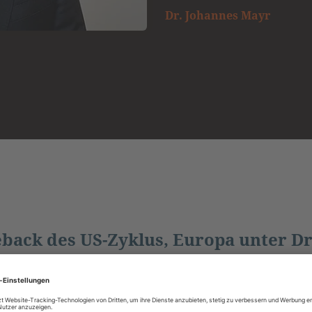
Dr. Johannes Mayr
ack des US-Zyklus, Europa unter Dru
ang der Teuerung in den vergangenen Jahren tendie
n Wachstums. Dafür spricht zum einen das seit einig
chaft. Neben dem deutlichen Plus an verfügbaren A