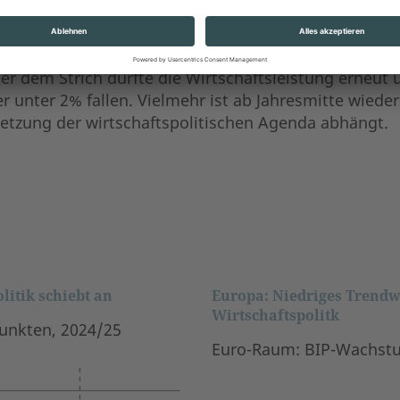
nstieg der Produktivität aufgrund der Dominanz und
hat der Investitionszyklus bereits an Fahrt aufgen
 anschieben. Das ist ein großer Vorteil der US-Wirts
ter dem Strich dürfte die Wirtschaftsleistung erneu
er unter 2% fallen. Vielmehr ist ab Jahresmitte wiede
etzung der wirtschaftspolitischen Agenda abhängt.
itik schiebt an
Europa: Niedriges Trend
Wirtschaftspolitk
unkten, 2024/25
Euro-Raum: BIP-Wachstum