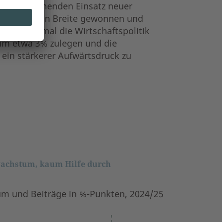
 dem zunehmenden Einsatz neuer
ommen und an Breite gewonnen und
chaft, zumal die Wirtschaftspolitik
t um etwa 3% zulegen und die
r ein stärkerer Aufwärtsdruck zu
wachstum, kaum Hilfe durch
 und Beiträge in %-Punkten, 2024/25