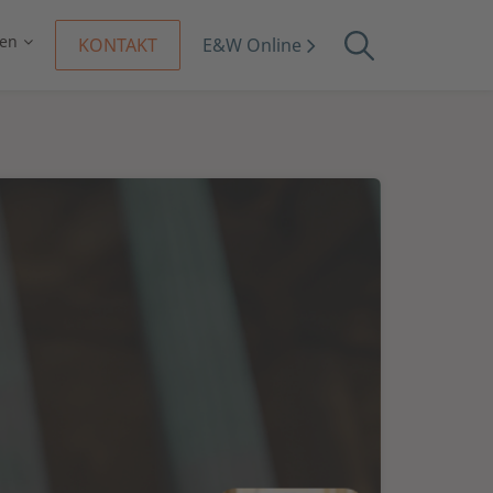
en
KONTAKT
E&W Online