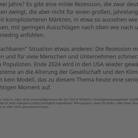
 zwei Jahre? Es gibt eine milde Rezession, die zwar 
en zwingt, die aber nicht für einen großen, jahrelan
t komplizierteren Märkten, in etwa so aussehen wie
en, mit geringen Ausschlägen nach oben wie nach un
 niedrig anfühlen.
achbaren“ Situation etwas anderes: Die Rezession m
sten und für viele Menschen und Unternehmen schmerzh
 Populisten. Ende 2024 wird in den USA wieder gewä
teme an die Alterung der Gesellschaft und den Kli
t kein Modell, das zu diesem Thema heute eine seri
ichtigen Moment auf.
es Autors, aber nicht notwendigerweise die der Eyb & Wallwitz Vermögensmanagement GmbH. 
nd ist kein Anlagevorschlag bezüglich irgendeines Wertpapiers, eines Produkts oder einer Stra
ie er aber nicht garantieren kann.