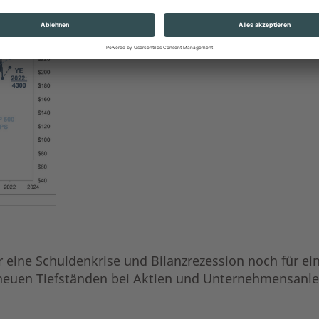
r eine Schuldenkrise und Bilanzrezession noch für ein
zu neuen Tiefständen bei Aktien und Unternehmensanl