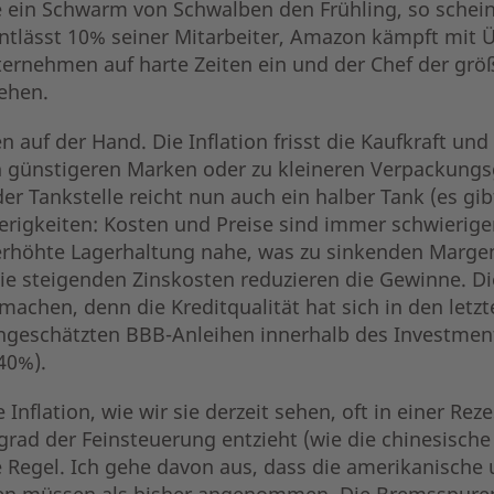
e ein Schwarm von Schwalben den Frühling, so schei
ntlässt 10% seiner Mitarbeiter, Amazon kämpft mit Ü
ernehmen auf harte Zeiten ein und der Chef der grö
ehen.
n auf der Hand. Die Inflation frisst die Kaufkraft 
en günstigeren Marken oder zu kleineren Verpackungs
r Tankstelle reicht nun auch ein halber Tank (es gibt
keiten: Kosten und Preise sind immer schwieriger 
 erhöhte Lagerhaltung nahe, was zu sinkenden Margen
e steigenden Zinskosten reduzieren die Gewinne. Di
achen, denn die Kreditqualität hat sich in den letzt
eingeschätzten BBB-Anleihen innerhalb des Investmen
 40%).
 Inflation, wie wir sie derzeit sehen, oft in einer Re
ad der Feinsteuerung entzieht (wie die chinesische 
Regel. Ich gehe davon aus, dass die amerikanische
ben müssen als bisher angenommen. Die Bremsspure