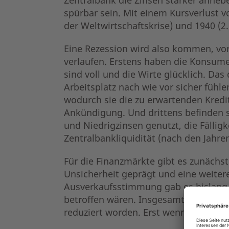
spürbar sein. Mit einem Kursverlust v
der Weltwirtschaftskrise) und 1940 (2
Eine Rezession wird also kommen, vor
verlaufen. Erstens haben die Konsumen
sind voll und die Wirte glücklich. Da
Arbeitsplatz nach wie vor sicher fühl
wodurch sie die zu erwartenden Kredi
Ankündigung. Und drittens befinden 
und Niedrigzinsen genutzt, die Fällig
Zentralbankliquidität (nach den Jahr
Für die Finanzmärkte gibt es zunächst
Unsicherheit geprägt und eine weiter
Ausverkaufsstimmung gab es bislang n
betroffen wären. Insgesamt haben sic
reduziert worden. Erst wenn dies der