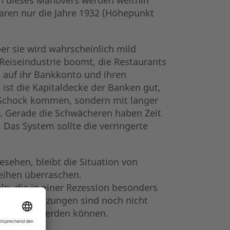
waren nur die Jahre 1932 (Höhepunkt
er sie wird wahrscheinlich mild
 Reiseindustrie boomt, die Restaurants
k auf ihr Bankkonto und ihren
 ist die Kapitaldecke der Banken gut,
s Schock kommen, sondern mit langer
. Gerade die Schwächeren haben Zeit
 Das System sollte die verringerte
esehen, bleibt die Situation von
eihen überraschen.
n, die in einer Rezession besonders
Gewinnschätzungen sind noch nicht
eschlossen werden können.