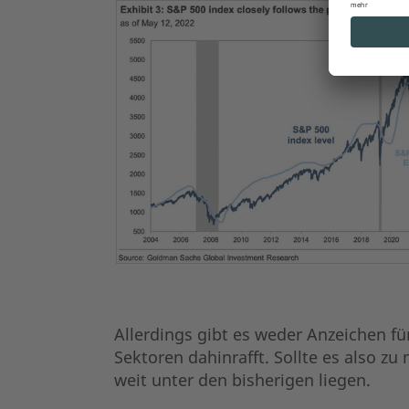
Allerdings gibt es weder Anzeichen fü
Sektoren dahinrafft. Sollte es also 
weit unter den bisherigen liegen.