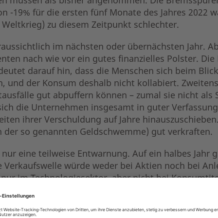
on -19% für die ersten fünf Monate des Jahres 2022 
. Weltkrieg) zu diesem Zeitpunkt schlechter.
aussichtlich im nächsten oder übernächsten Jahr. Ab
ten nach wie vor ein gutes finanzielles Polster. Die
s deutet darauf hin, dass die Menschen sich beim Blic
en, und der Konsum deshalb nicht kollabiert. Zweitens
tausfälle gut abpuffern können – zumal sie nicht al
sich die Unternehmen insgesamt in guter Verfassung
keiten ihrer Verschuldung auf Jahre hinauszuschieben.
en der so genannten Geldschwemme) gut verkraften.
 nur eine teilweise Entwarnung. Auf ein halbes Jahr g
e Verkaufswelle würde weder bei Aktien noch bei Anl
ur im Technologiesektor, aber nicht bei Konsumtitel
h bislang lediglich die Bewertungen ermäßigt, die 
 Fall ist, wird die Bodenbildung in den Märkten abg