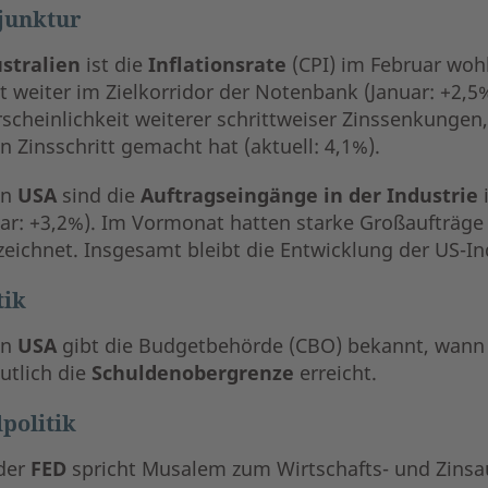
junktur
stralien
ist die
Inflationsrate
(CPI) im Februar wohl
 weiter im Zielkorridor der Notenbank (Januar: +2,5
scheinlichkeit weiterer schrittweiser Zinssenkunge
n Zinsschritt gemacht hat (aktuell: 4,1%).
en
USA
sind die
Auftragseingänge in der Industrie
uar: +3,2%). Im Vormonat hatten starke Großaufträge
zeichnet. Insgesamt bleibt die Entwicklung der US-In
tik
en
USA
gibt die Budgetbehörde (CBO) bekannt, wann 
utlich die
Schuldenobergrenze
erreicht.
politik
der
FED
spricht Musalem zum Wirtschafts- und Zinsau