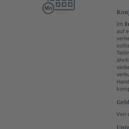
Kon
Im
E
auf 
verb
sollt
Teili
ähnl
verbe
verb
Hand
komp
Geld
Von 
Unt