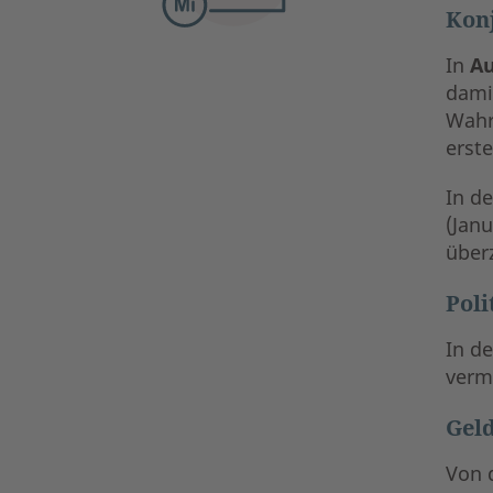
Kon
In
Au
damit
Wahr
erste
In d
(Jan
über
Poli
In d
verm
Geld
Von 