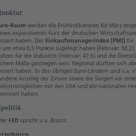
junktur
uro-Raum
werden die Frühindikatoren für März zeig
einen expansiveren Kurs der deutschen Wirtschaftspo
essert haben. Der
Einkaufsmanagerindex (PMI)
für
e um etwa 0,5 Punkte zugelegt haben (Februar: 50,2), 
ndizes für die Industrie (Februar: 47,6) und die Dienst
ichem Maße gestiegen sein. Regional dürften sich abe
ssert haben. In den übrigen Euro-Ländern und v.a. i
undene Anstieg der Zinsen sowie die Sorgen vor eine
elsstreitigkeiten mit den USA und die nationalen He
ensiert haben.
politik
der
FED
spricht u.a. Bostic.
ernehmen