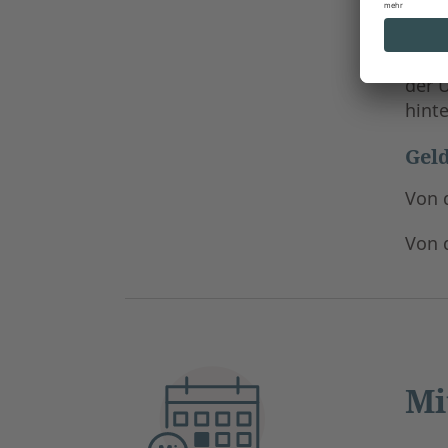
In d
veröf
Verbr
der 
hint
Geld
Von 
Von 
Mi