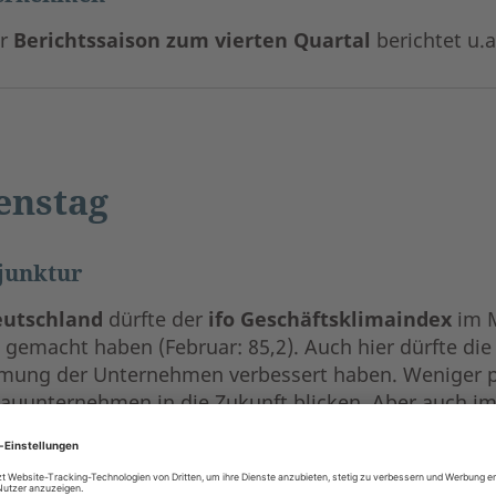
er
Berichtssaison zum vierten Quartal
berichtet u.a
enstag
junktur
eutschland
dürfte der
ifo Geschäftsklimaindex
im M
 gemacht haben (Februar: 85,2). Auch hier dürfte die
mung der Unternehmen verbessert haben. Weniger pe
Bauunternehmen in die Zukunft blicken. Aber auch im
ten sich zumindest leichte Stimmungsverbesserungen 
positiven Fiskalhoffnungen und die Sorgen vor US-Zö