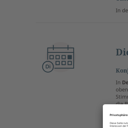
In d
Di
Kon
In
D
oben
Stim
die 
dürf
die 