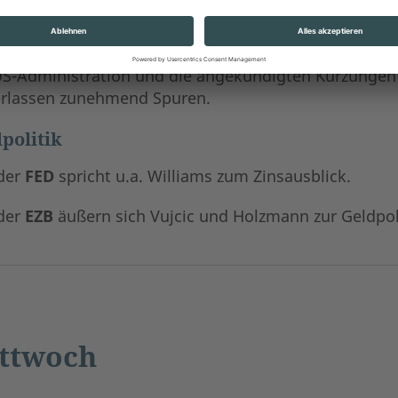
en
USA
wird das Märzergebnis zum
Verbrauchervert
fentlicht. Der Index dürfte – wie bereits das konkur
auchervertrauen – deutlich gesunken sein (Februar: 98
US-Administration und die angekündigten Kürzungen v
erlassen zunehmend Spuren.
politik
der
FED
spricht u.a. Williams zum Zinsausblick.
der
EZB
äußern sich Vujcic und Holzmann zur Geldpol
ttwoch