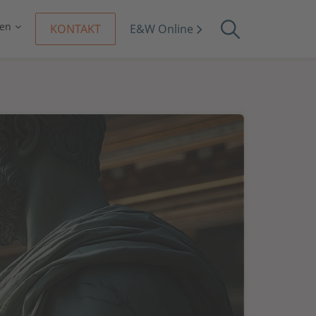
en
KONTAKT
E&W Online