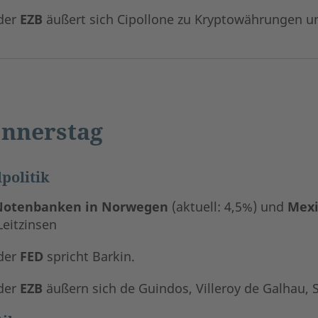
der
EZB
äußert sich Cipollone zu Kryptowährungen u
nnerstag
politik
Notenbanken in Norwegen
(aktuell: 4,5%) und
Mex
Leitzinsen
der
FED
spricht Barkin.
der
EZB
äußern sich de Guindos, Villeroy de Galhau,