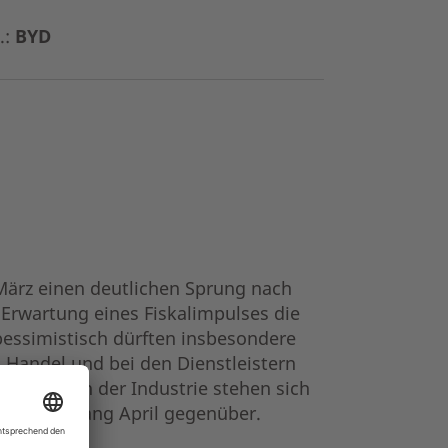
.:
BYD
ärz einen deutlichen Sprung nach
 Erwartung eines Fiskalimpulses die
ssimistisch dürften insbesondere
 Handel und bei den Dienstleistern
zeigen. In der Industrie stehen sich
llen ab Anfang April gegenüber.