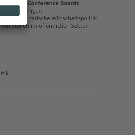
rauen des Conference Boards
rierende Michigan-
,3). Die erratische Wirtschaftspolitik
on Stellen im öffentlichen Sektor
itik.