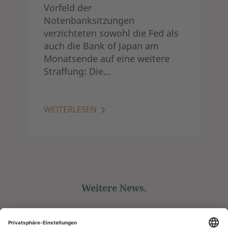
Vorfeld der
Notenbanksitzungen
verzichteten sowohl die Fed als
auch die Bank of Japan am
Monatsende auf eine weitere
Straffung: Die…
WEITERLESEN
Weitere News.
ALLE ANZEIGEN