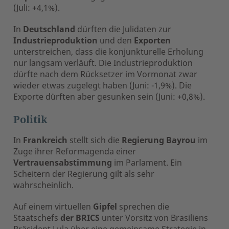
(Juli: +4,1%).
In
Deutschland
dürften die Julidaten zur
Industrieproduktion
und den
Exporten
unterstreichen, dass die konjunkturelle Erholung
nur langsam verläuft. Die Industrieproduktion
dürfte nach dem Rücksetzer im Vormonat zwar
wieder etwas zugelegt haben (Juni: -1,9%). Die
Exporte dürften aber gesunken sein (Juni: +0,8%).
Politik
In
Frankreich
stellt sich die
Regierung Bayrou
im
Zuge ihrer Reformagenda einer
Vertrauensabstimmung
im Parlament. Ein
Scheitern der Regierung gilt als sehr
wahrscheinlich.
Auf einem virtuellen
Gipfel
sprechen die
Staatschefs
der BRICS
unter Vorsitz von Brasiliens
Präsident Lula über eine gemeinsame Strategie in