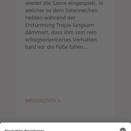
wieder die Szene eingespielt, in
welcher es dem listenreichen
Helden während der
Erstürmung Trojas langsam
dämmert, dass ihm sein rein
erfolgsorientiertes Verhalten
bald vor die Füße fallen…
WEITERLESEN