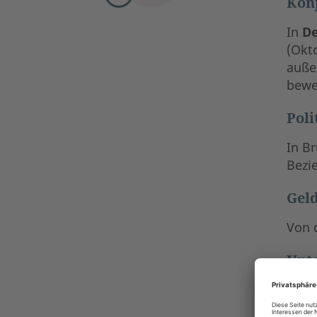
Kon
In
D
(Okt
auße
bewe
Poli
In B
Bezi
Geld
Von 
Unt
In d