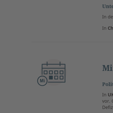
Unt
In d
In
Ch
Mi
Poli
In
U
vor.
Defiz