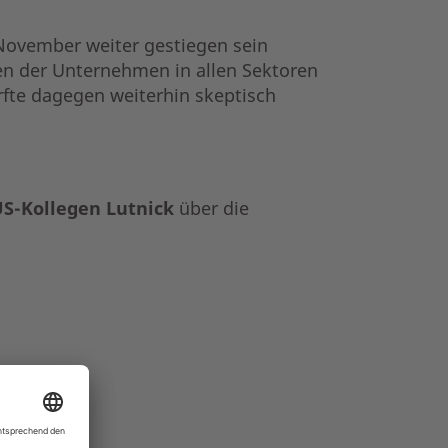
ovember weiter gestiegen sein
gen der Unternehmen in allen Sektoren
rfte dagegen weiterhin skeptisch
S-Kollegen Lutnick
über die
.:
Agilent.