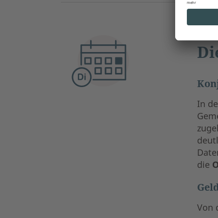
Di
Kon
In d
Geme
zuge
deut
Date
die
O
Geld
Von 