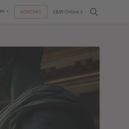
en
KONTAKT
E&W Online