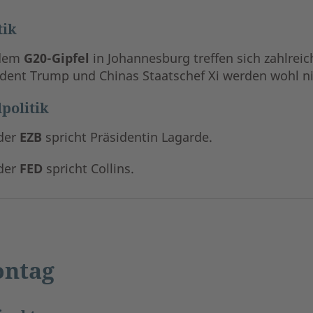
tik
 dem
G20-Gipfel
in Johannesburg treffen sich zahlrei
ident Trump und Chinas Staatschef Xi werden wohl n
politik
der
EZB
spricht Präsidentin Lagarde.
der
FED
spricht Collins.
ntag