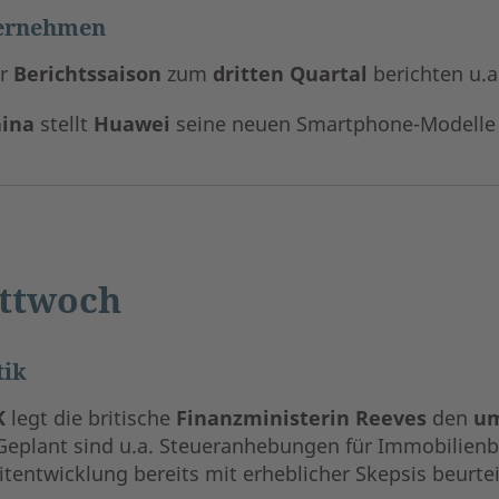
ernehmen
er
Berichtssaison
zum
dritten Quartal
berichten u.a
ina
stellt
Huawei
seine neuen Smartphone-Modelle 
ttwoch
tik
K
legt die britische
Finanzministerin Reeves
den
um
 Geplant sind u.a. Steueranhebungen für Immobilienb
itentwicklung bereits mit erheblicher Skepsis beurtei