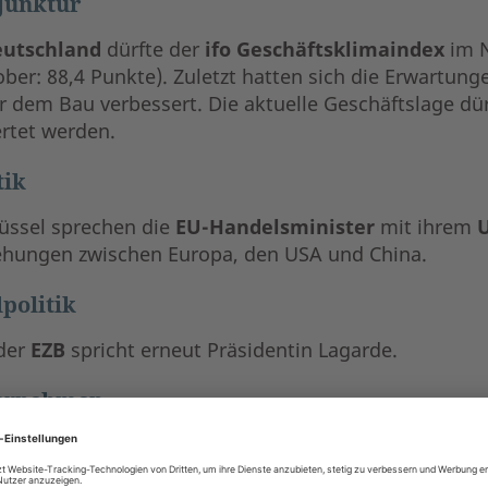
junktur
eutschland
dürfte der
ifo Geschäftsklimaindex
im N
ober: 88,4 Punkte). Zuletzt hatten sich die Erwartun
r dem Bau verbessert. Die aktuelle Geschäftslage dü
rtet werden.
tik
rüssel sprechen die
EU-Handelsminister
mit ihrem
U
ehungen zwischen Europa, den USA und China.
politik
der
EZB
spricht erneut Präsidentin Lagarde.
ernehmen
er
Berichtssaison
zum
dritten Quartal
berichtet u.a