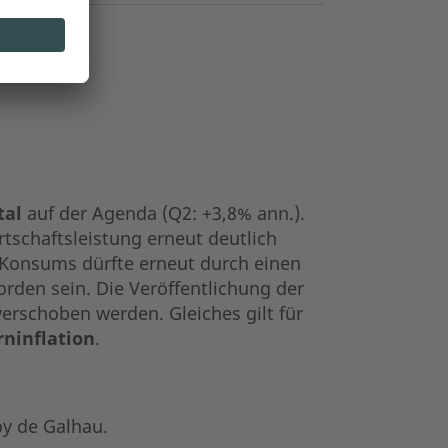
tal
auf der Agenda (Q2: +3,8% ann.).
tschaftsleistung erneut deutlich
 Konsums dürfte erneut durch einen
rden sein. Die Veröffentlichung der
rschoben werden. Gleiches gilt für
rninflation
.
oy de Galhau.