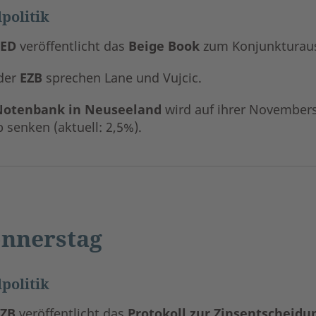
politik
FED
veröffentlicht das
Beige Book
zum Konjunkturaus
der
EZB
sprechen Lane und Vujcic.
Notenbank in Neuseeland
wird auf ihrer November
 senken (aktuell: 2,5%).
nnerstag
politik
EZB
veröffentlicht das
Protokoll zur Zinsentscheidu