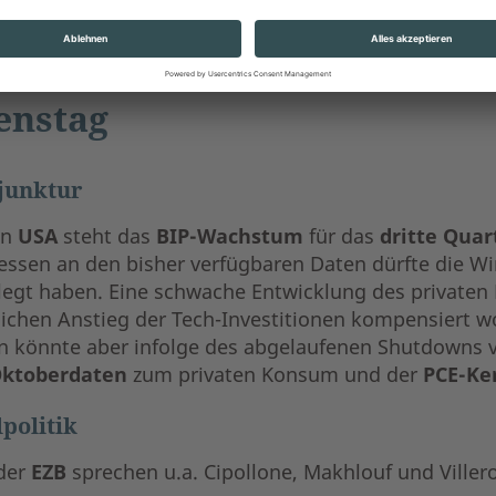
enstag
junktur
en
USA
steht das
BIP-Wachstum
für das
dritte Quar
ssen an den bisher verfügbaren Daten dürfte die Wir
legt haben. Eine schwache Entwicklung des privaten
lichen Anstieg der Tech-Investitionen kompensiert wo
n könnte aber infolge des abgelaufenen Shutdowns ve
ktoberdaten
zum privaten Konsum und der
PCE-Ke
politik
der
EZB
sprechen u.a. Cipollone, Makhlouf und Viller