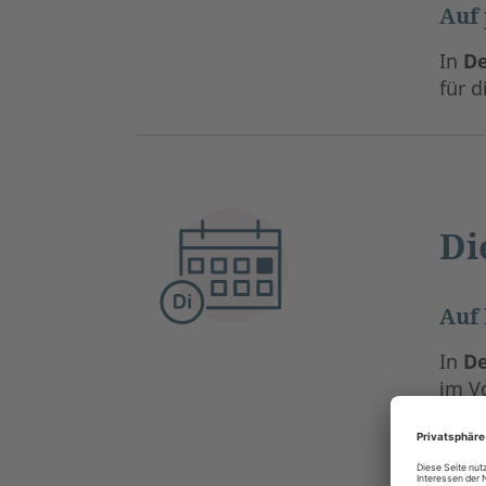
Auf 
In
De
für 
Di
Auf 
In
De
im V
und 
deut
könn