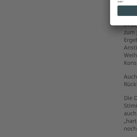
real
sorg
In d
zum 
Erge
Ansti
Weih
Kons
Auch
Rück
Die 
Stim
auch
„har
noch