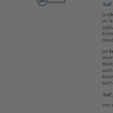
Auf 
In
Ch
im N
zagha
Einz
Hand
Im
E
Vormo
Mark
auch
kaum
auch
Auf 
Von 