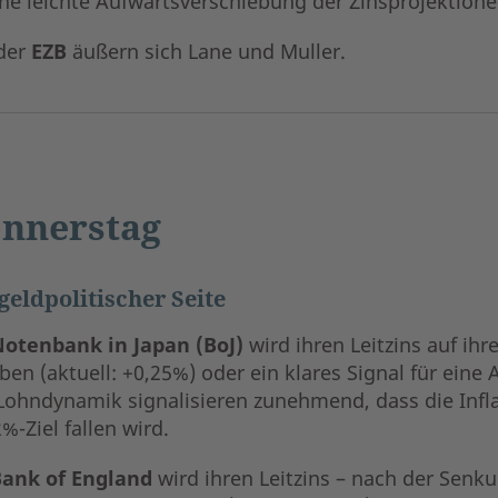
eine leichte Aufwärtsverschiebung der Zinsprojektion
der
EZB
äußern sich Lane und Muller.
nnerstag
geldpolitischer Seite
otenbank in Japan (BoJ)
wird ihren Leitzins auf ih
en (aktuell: +0,25%) oder ein klares Signal für eine
Lohndynamik signalisieren zunehmend, dass die Infla
%-Ziel fallen wird.
ank of England
wird ihren Leitzins – nach der Sen