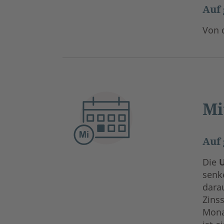
Auf 
Von 
Mi
Auf 
Die
senk
darau
Zinss
Mona