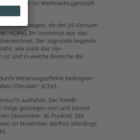
zsteigerungen im Weihnachtsgeschäft
elsumsatz
zeigen, ob der US-Konsum
ber: +0,4%). Im Vormonat war das
berzeichnet. Der zugrunde liegende
teht, wie stark das Vor-
 ist und in welche Bereiche die
durch Witterungseffekte bedingten
ben (Oktober: -0,3%).
mischt ausfallen. Der NAHB-
 Folge gestiegen sein und könnte
aben (November: 46 Punkte). Die
en im November dürften allerdings
h).