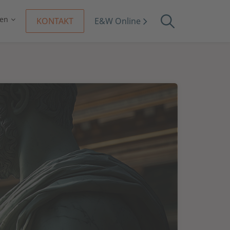
en
KONTAKT
E&W Online