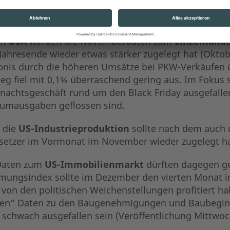
en Kaufkraft der Haushalte für Potenzial von Umsat
t.
en
USA
werden die Novemberdaten zum
Einzelhand
Jahresende wieder etwas stärker zugelegt hat (Okto
bnis durch die höheren Umsätze bei PKW-Verkäufen ü
eg fiel mit 0,1% überraschend gering aus. Im Fokus s
nachtsgeschäft rund um den Black Friday ausgefallen
umausgaben geflossen sind.
 die
US-Industrieproduktion
sollte nach dem auch 
setzer im Vormonat im November wieder zugelegt ha
Daten zum
US-Immobilienmarkt
dürften dagegen ge
mungsindex sollte im Dezember den vierten Monat in
 von den politischen Weichenstellungen profitiert h
ten“ Daten zu den Baugenehmigungen und Baubeginn
 schwach ausgefallen sein (Veröffentlichung Mittwoc