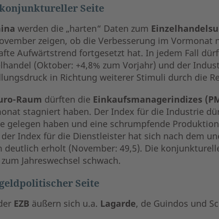
konjunktureller Seite
ina
werden die „harten“ Daten zum
Einzelhandels
ovember zeigen, ob die Verbesserung im Vormonat nu
fte Aufwärtstrend fortgesetzt hat. In jedem Fall dür
elhandel (Oktober: +4,8% zum Vorjahr) und der Indus
lungsdruck in Richtung weiterer Stimuli durch die R
uro-Raum
dürften die
Einkaufsmanagerindizes (PM
nat stagniert haben. Der Index für die Industrie dür
e gelegen haben und eine schrumpfende Produktion s
 der Index für die Dienstleister hat sich nach dem u
 deutlich erholt (November: 49,5). Die konjunkturell
 zum Jahreswechsel schwach.
geldpolitischer Seite
der
EZB
äußern sich u.a.
Lagarde
, de Guindos und S