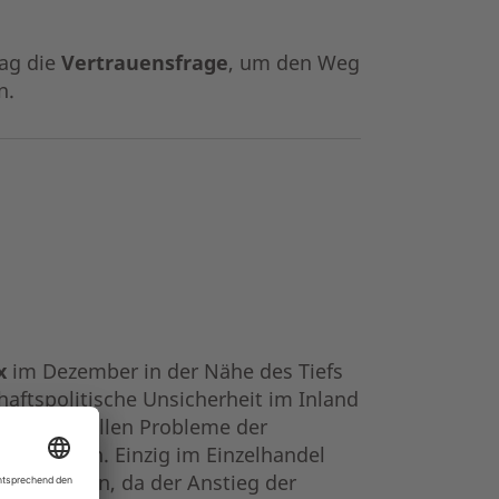
ag die
Vertrauensfrage
, um den Weg
n.
x
im Dezember in der Nähe des Tiefs
aftspolitische Unsicherheit im Inland
 strukturellen Probleme der
ternehmen. Einzig im Einzelhandel
sert haben, da der Anstieg der