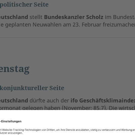
politischer Seite
utschland
stellt
Bundeskanzler Scholz
im Bundest
die geplanten Neuwahlen am 23. Februar freizumache
enstag
konjunktureller Seite
utschland
dürfte auch der
ifo Geschäftsklimainde
ormonat gelegen haben (November: 85,7). Die wirtsch
der sich verschärfende Ton im Außenhandel sowie die
schen Volkswirtschaft belasten die Stimmung der Un
te sich die Stimmung der Unternehmen weiter verbes