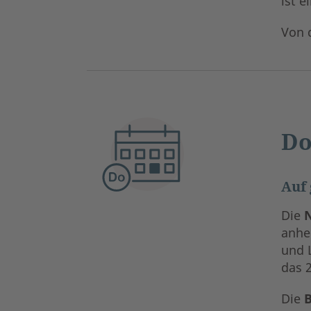
ist 
Von 
Do
Auf 
Die
N
anheb
und 
das 2
Die
B