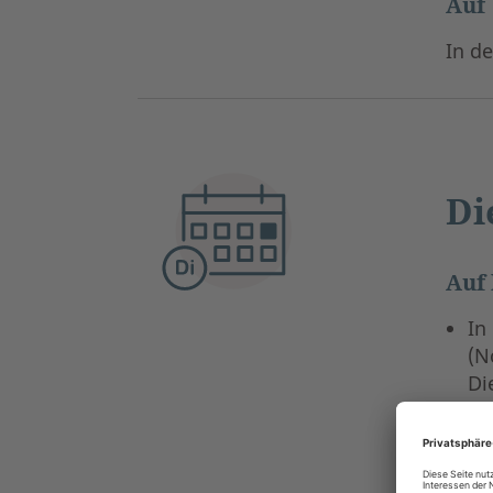
Auf
In de
Di
Auf 
In
(N
Di
(n