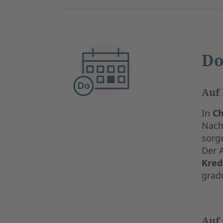
Do
Auf 
In
C
Nach
sorg
Der 
Kred
grad
Auf 