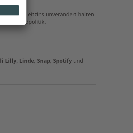
zung ihren Leitzins unverändert halten
ker zur Geldpolitik.
li Lilly, Linde, Snap, Spotify
und