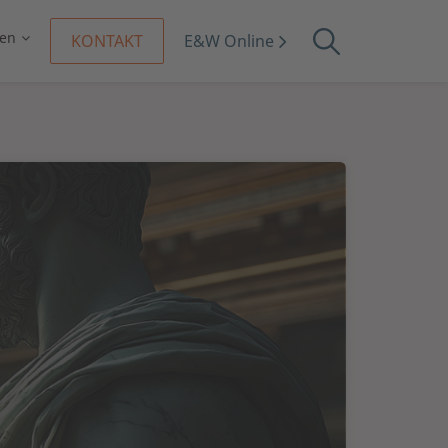
en
KONTAKT
E&W Online