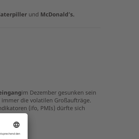
aterpiller
und
McDonald’s.
seingang
im Dezember gesunken sein
 immer die volatilen Großaufträge.
ikatoren (ifo, PMIs) dürfte sich