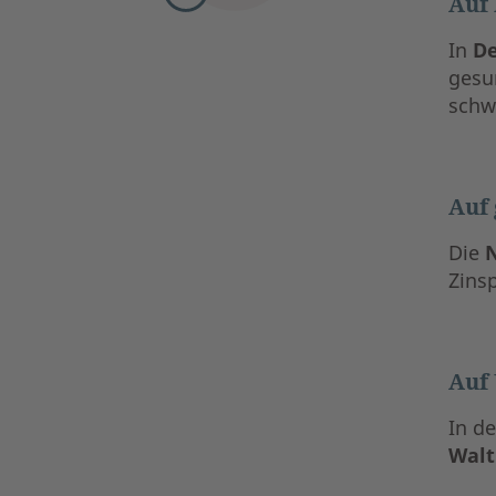
Auf 
In
D
gesu
schw
Auf 
Die
Zins
Auf
In de
Walt