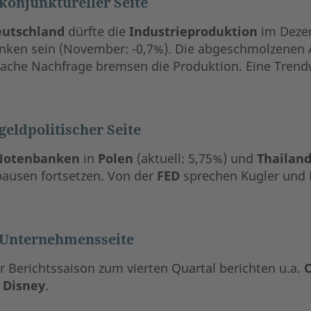
konjunktureller Seite
eutschland
dürfte die
Industrieproduktion
im Dezem
nken sein (November: -0,7%). Die abgeschmolzenen 
ache Nachfrage bremsen die Produktion. Eine Trendwe
geldpolitischer Seite
Notenbanken
in
Polen
(aktuell: 5,75%) und
Thailan
pausen fortsetzen. Von der
FED
sprechen Kugler und B
 Unternehmensseite
r Berichtssaison zum vierten Quartal berichten u.a.
O
 Disney
.