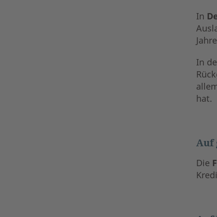
In
D
Ausl
Jahr
In d
Rück
allem
hat.
Auf 
Die
Kred