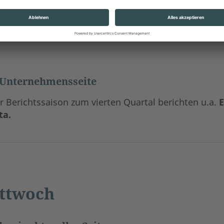
geldpolitischer Seite
Notenbank
in
Australien
dürfte auf ihrer Februarsit
ell: 4,35%). Von der
FED
äußern sich Mester und Har
 Unternehmensseite
r Berichtssaison zum vierten Quartal berichten u.a.
E
ta.
ttwoch