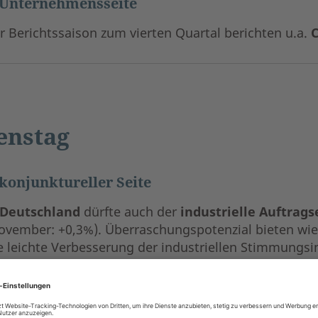
 Unternehmensseite
r Berichtssaison zum vierten Quartal berichten u.a.
C
enstag
konjunktureller Seite
Deutschland
dürfte auch der
industrielle Auftrag
ovember: +0,3%). Überraschungspotenzial bieten wie
e leichte Verbesserung der industriellen Stimmungsind
och) nicht in den „harten“ Daten zeigen.