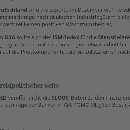
eutschland
sind die Exporte im Dezember wohl wiede
andsnachfrage nach deutschen Industriegütern bleib
eswechsel keinen positiven Wachstumsbeitrag.
en
USA
sollte sich der
ISM-Index
für die
Dienstleiste
gang im Vormonat zu Jahresbeginn etwas erholt haben 
 auf die Preiskomponente, die bis zuletzt einen nach
geldpolitischer Seite
FED
veröffentlicht die
SLOOS-Daten
zu den Finanzier
itnachfrage der Banken in Q4. FOMC-Mitglied Bostic 