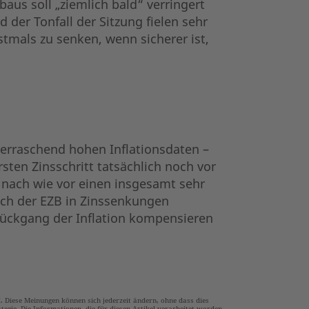
aus soll „ziemlich bald“ verringert
der Tonfall der Sitzung fielen sehr
rstmals zu senken, wenn sicherer ist,
überraschend hohen Inflationsdaten –
sten Zinsschritt tatsächlich noch vor
nach wie vor einen insgesamt sehr
nach der EZB in Zinssenkungen
Rückgang der Inflation kompensieren
Diese Meinungen können sich jederzeit ändern, ohne dass dies
tegie. Die Informationen, die für diesen Artikel verarbeitet worden