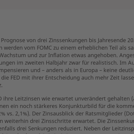
e Prognose von drei Zinssenkungen bis Jahresende 2024
en werden vom FOMC zu einem erheblichen Teil als s
achstum und zur Inflation etwas angehoben. Angesi
ngen im zweiten Halbjahr zwar für realistisch. Im Au
pensieren und – anders als in Europa – keine deutli
 die FED mit ihrer Entscheidung auch mehr Zeit lasse
.
ED ihre Leitzinsen wie erwartet unverändert gehalten 
en ein noch stärkeres Konjunkturbild für die kommen
2% vs. 2,1%). Der Zinsausblick der Ratsmitglieder (Dot
n weiterhin drei Zinsschritte erwartet. Die Zinssen
enfalls drei Senkungen reduziert. Neben der Leitzins