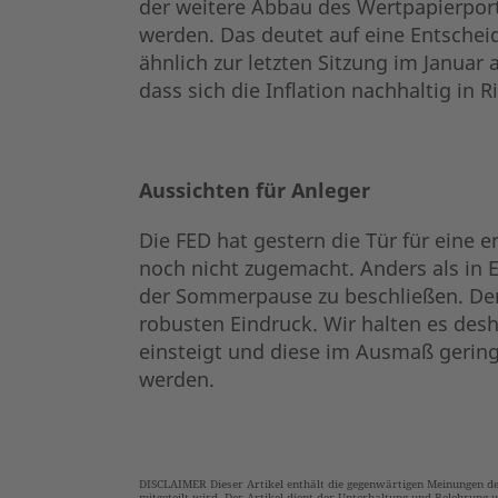
der weitere Abbau des Wertpapierportf
werden. Das deutet auf eine Entscheid
ähnlich zur letzten Sitzung im Januar 
dass sich die Inflation nachhaltig in 
Aussichten für Anleger
Die FED hat gestern die Tür für eine e
noch nicht zugemacht. Anders als in E
der Sommerpause zu beschließen. Den
robusten Eindruck. Wir halten es desh
einsteigt und diese im Ausmaß gering
werden.
DISCLAIMER Dieser Artikel enthält die gegenwärtigen Meinungen d
mitgeteilt wird. Der Artikel dient der Unterhaltung und Belehrung u