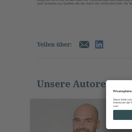
sind, kommen aus Quellen, die der Autor für verlässlich hält, für 
Teilen über:
Unsere Autoren