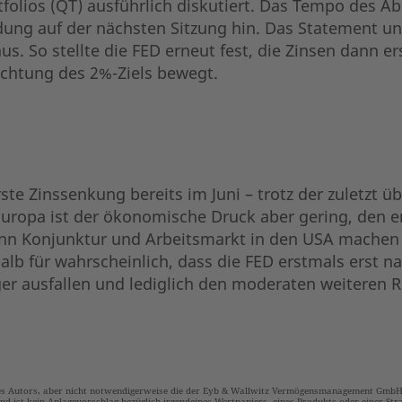
olios (QT) ausführlich diskutiert. Das Tempo des Abb
ung auf der nächsten Sitzung hin. Das Statement und 
aus. So stellte die FED erneut fest, die Zinsen dann e
Richtung des 2%-Ziels bewegt.
rste Zinssenkung bereits im Juni – trotz der zuletzt 
uropa ist der ökonomische Druck aber gering, den er
n Konjunktur und Arbeitsmarkt in den USA machen 
alb für wahrscheinlich, dass die FED erstmals erst 
er ausfallen und lediglich den moderaten weiteren 
es Autors, aber nicht notwendigerweise die der Eyb & Wallwitz Vermögensmanagement GmbH. 
nd ist kein Anlagevorschlag bezüglich irgendeines Wertpapiers, eines Produkts oder einer Stra