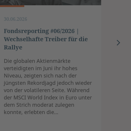
30.06.2026
31.05
Fondsreporting #06/2026 |
Fond
Wechselhafte Treiber für die
„Not
Rallye
Die A
ihren
Die globalen Aktienmärkte
World
verteidigten im Juni ihr hohes
zu, e
Niveau, zeigten sich nach der
entwi
jüngsten Rekordjagd jedoch wieder
Trieb
von der volatileren Seite. Während
Markt
der MSCI World Index in Euro unter
Gewi
dem Strich moderat zulegen
Unte
konnte, erlebten die…