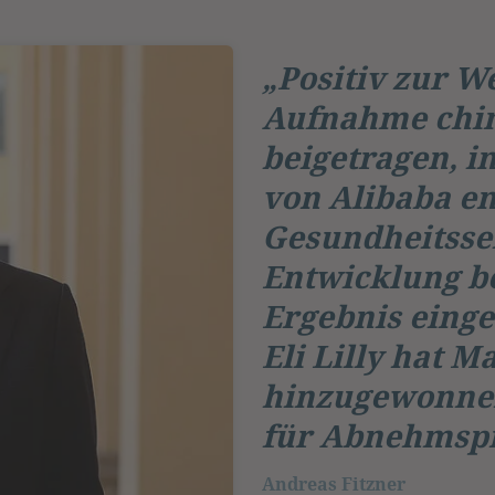
„Positiv zur W
Aufnahme chin
beigetragen, i
von Alibaba en
Gesundheitssek
Entwicklung b
Ergebnis einge
Eli Lilly hat M
hinzugewonnen
für Abnehmsp
Andreas Fitzner