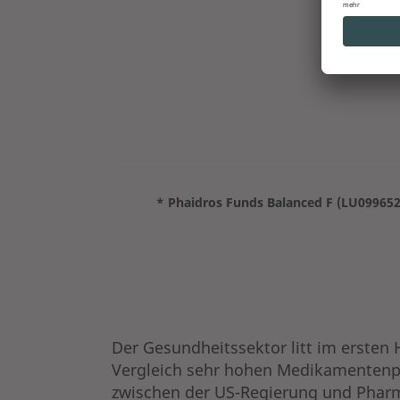
* Phaidros Funds Balanced F (LU09965
Der Gesundheitssektor litt im ersten 
Vergleich sehr hohen Medikamentenp
zwischen der US-Regierung und Pharma