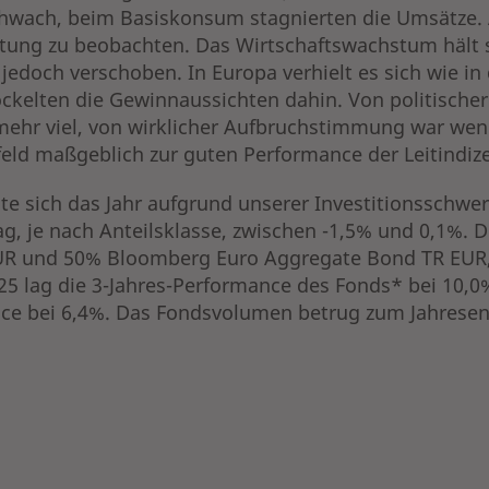
chwach, beim Basiskonsum stagnierten die Umsätze. 
ung zu beobachten. Das Wirtschaftswachstum hält si
jedoch verschoben. In Europa verhielt es sich wie in 
öckelten die Gewinnaussichten dahin. Von politische
mehr viel, von wirklicher Aufbruchstimmung war wen
eld maßgeblich zur guten Performance der Leitindize
llte sich das Jahr aufgrund unserer Investitionssch
g, je nach Anteilsklasse, zwischen -1,5% und 0,1%. 
R und 50% Bloomberg Euro Aggregate Bond TR EUR, e
5 lag die 3-Jahres-Performance des Fonds* bei 10,0%
nce bei 6,4%. Das Fondsvolumen betrug zum Jahresen