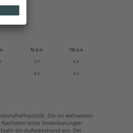
a.
5J p.a.
10J p.a.
0
3,9
6,4
2
8,8
9,2
Gesundheitspolitik. Die im weltweiten
. Nachdem erste Vereinbarungen
jahr ein Aufwärtstrend ein. Der