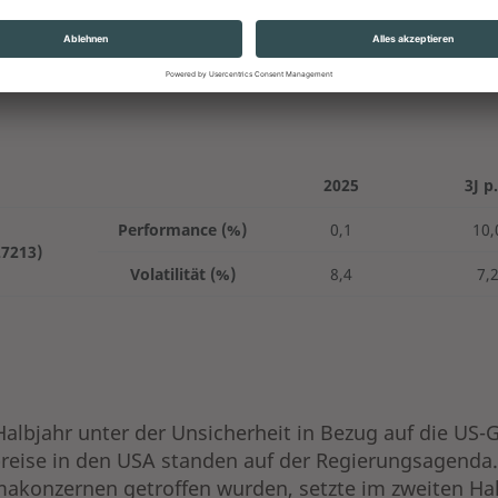
2025
3J p.
Performance (%)
0,1
10,
27213)
Volatilität (%)
8,4
7,
Halbjahr unter der Unsicherheit in Bezug auf die US-
reise in den USA standen auf der Regierungsagenda
konzernen getroffen wurden, setzte im zweiten Halb