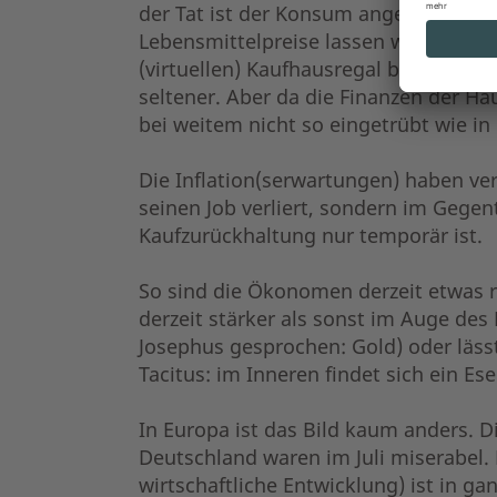
der Tat ist der Konsum angeschlagen: 
Lebensmittelpreise lassen weniger Sp
(virtuellen) Kaufhausregal bevorzugt
seltener. Aber da die Finanzen der H
bei weitem nicht so eingetrübt wie in
Die Inflation(serwartungen) haben ver
seinen Job verliert, sondern im Gegent
Kaufzurückhaltung nur temporär ist.
So sind die Ökonomen derzeit etwas ra
derzeit stärker als sonst im Auge des
Josephus gesprochen: Gold) oder läss
Tacitus: im Inneren findet sich ein Ese
In Europa ist das Bild kaum anders. D
Deutschland waren im Juli miserabel.
wirtschaftliche Entwicklung) ist in 