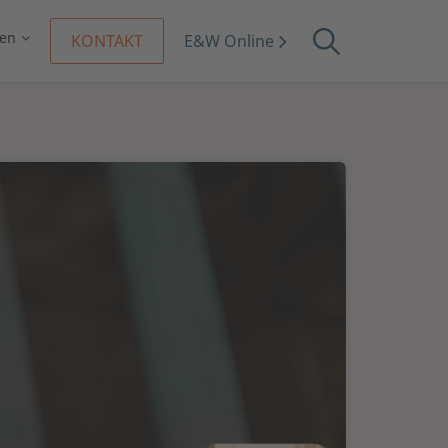
en
KONTAKT
E&W Online