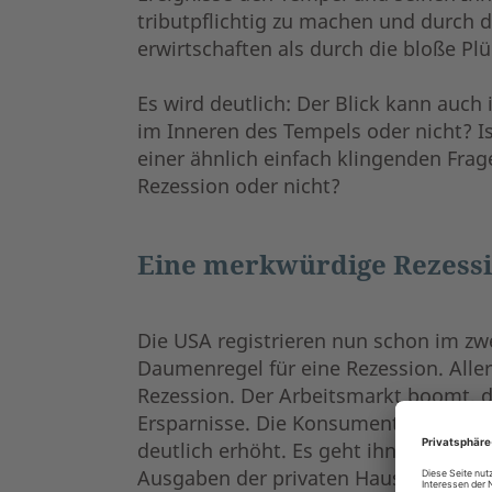
tributpflichtig zu machen und durch
erwirtschaften als durch die bloße Pl
Es wird deutlich: Der Blick kann auch
im Inneren des Tempels oder nicht? I
einer ähnlich einfach klingenden Frage
Rezession oder nicht?
Eine merkwürdige Rezess
Die USA registrieren nun schon im zwe
Daumenregel für eine Rezession. Aller
Rezession. Der Arbeitsmarkt boomt, d
Ersparnisse. Die Konsumenten haben
deutlich erhöht. Es geht ihnen grundsä
Ausgaben der privaten Haushalte hän