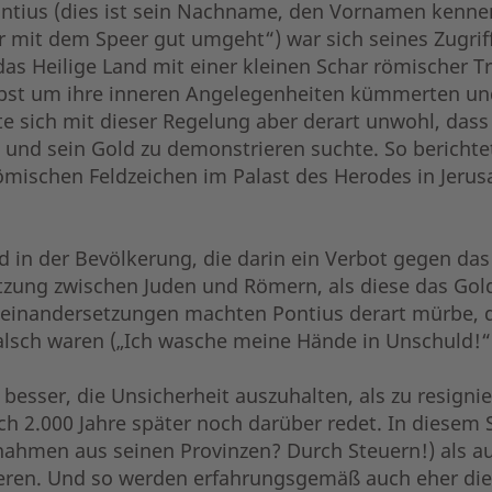
tius (dies ist sein Nachname, den Vornamen kennen w
r mit dem Speer gut umgeht“) war sich seines Zugriffs
 das Heilige Land mit einer kleinen Schar römischer 
elbst um ihre inneren Angelegenheiten kümmerten un
te sich mit dieser Regelung aber derart unwohl, das
 und sein Gold zu demonstrieren suchte. So berichtet
ömischen Feldzeichen im Palast des Herodes in Jerusa
d in der Bevölkerung, die darin ein Verbot gegen das
tzung zwischen Juden und Römern, als diese das Go
inandersetzungen machten Pontius derart mürbe, da
falsch waren („Ich wasche meine Hände in Unschuld!“)
t besser, die Unsicherheit auszuhalten, als zu resigni
h 2.000 Jahre später noch darüber redet. In diesem S
hmen aus seinen Provinzen? Durch Steuern!) als au
eren. Und so werden erfahrungsgemäß auch eher die 