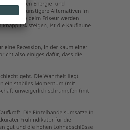
und die hohen Energie- und
digt und günstigere Alternativen im
die Besuche beim Friseur werden
 knapp 6% steigen, ist die Kauflaune
r eine Rezession, in der kaum einer
richt also einiges dafür, dass die
chlecht geht. Die Wahrheit liegt
nun ein stabiles Momentum (mit
schaft unweigerlich schrumpfen (mit
Kaufkraft. Die Einzelhandelsumsätze in
urater Frühindikator für die
chen gut und die hohen Lohnabschlüsse