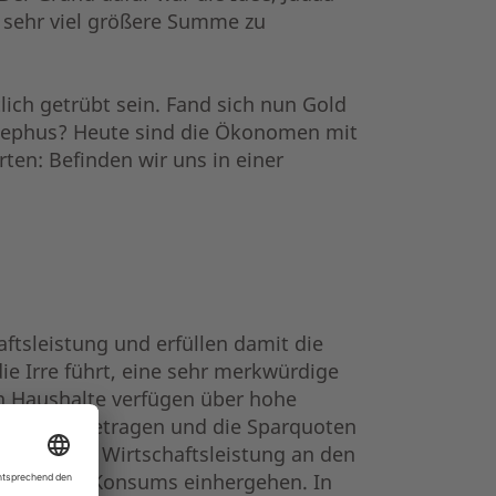
 sehr viel größere Summe zu
ich getrübt sein. Fand sich nun Gold
Josephus? Heute sind die Ökonomen mit
rten: Befinden wir uns in einer
ftsleistung und erfüllen damit die
ie Irre führt, eine sehr merkwürdige
en Haushalte verfügen über hohe
ulden abgetragen und die Sparquoten
rikanischen Wirtschaftsleistung an den
kgang des Konsums einhergehen. In