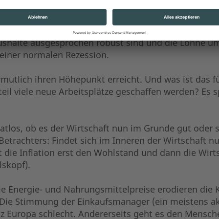
Die Inflation lässt die Ersparnisse dahinschmelzen 
ielraum für andere Ausgaben. Es werden Abos gekün
. Es wird weniger für neue Kleidung ausgegeben und 
aushalte ausgesprochen robust sind und die Löhne um
 einer normalen Rezession.
mutlich ihren Höhepunkt erreicht. Und was ist das fü
eil viele neue Arbeitsplätze geschaffen werden? Es sp
tlos, ob es der Wirtschaft nun im Grunde gut oder s
 Betrachters: Findet sich im Inneren der Wirtschaft 
t die Inflation erst den Wohlstand und dann die Wirt
lskopf).
ie Energie- und Nahrungsmittelpreise erodieren die 
 Die Stimmung der Einkaufsmanager (ein meistens akk
ganz Europa schlecht. Andererseits geht es den Mens