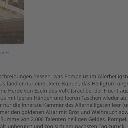
odes
schreibungen dessen, was Pompeius im Allerheiligste
tus fand er nur eine „leere Kuppel, das Heiligtum u
ine Herde von Eseln das Volk Israel bei der Flucht au
us mit leeren Händen und leeren Taschen wieder ab. 
nur die innerste Kammer des Allerheiligsten leer (u
r den goldenen Altar mit Brot und Weihrauch sowi
 Summe von 2.000 Talenten heiligen Geldes. Pompeius
alt unberührt und zog sich am nächsten Tag zurück. 