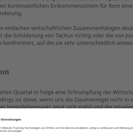
 den kontinuierlichen Einkommensstrom für Rom eine
ünderung.
 in einfachen wirtschaftlichen Zusammenhängen deutl
st die Schilderung von Tacitus richtig oder die von 
 konfrontiert, auf die sie sehr unterschiedlich antwo
ion
iten Quartal in Folge eine Schrumpfung der Wirtscha
dings ist diese, wenn uns die Daumenregel nicht in d
er Immobilienmarkt zeigt sich stabil und die privat
 während der Pandemie wenig Geld ausgegeben, Sch
tzlich gut – das ist wichtig, da zwei Drittel der ame
gen und Rezessionen typischerweise mit einem Rüc